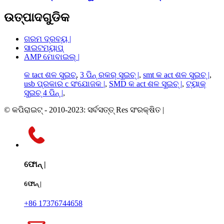
ଉତ୍ପାଦଗୁଡିକ
ଗରମ ଦ୍ରବ୍ୟ |
ସାଇଟମ୍ୟାପ୍
AMP ମୋବାଇଲ୍ |
କ tact ଶଳ ସୁଇଚ୍
,
3 ପିନ୍ ରକର୍ ସୁଇଚ୍ |
,
smt କ act ଶଳ ସୁଇଚ୍ |
,
usb ପ୍ରକାର c ସଂଯୋଜକ |
,
SMD କ act ଶଳ ସୁଇଚ୍ |
,
ଟ୍ୟାକ୍
ସୁଇଚ୍ 4 ପିନ୍ |
,
© କପିରାଇଟ୍ - 2010-2023: ସର୍ବସତ୍ତ୍ Res ସଂରକ୍ଷିତ |
ଫୋନ୍ |
ଫୋନ୍ |
+86 17376744658