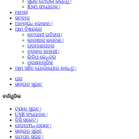
ସୁଇଚ୍ ଟୋଗଲ୍ କରନ୍ତୁ |
RJ45 ସଂଯୋଜକ |
ମାମଲା
ସମ୍ବାଦ
ଅନଲାଇନ୍ ଦୋକାନ |
ଆମ ବିଷୟରେ
କମ୍ପାନୀ ଇତିହାସ |
କାରଖାନା ଭ୍ରମଣ |
ପ୍ରମାଣପତ୍ର
ବ୍ରାଣ୍ଡ କାହାଣୀ |
ଭିଡିଓ କେନ୍ଦ୍ର
ପ୍ରଶ୍ନଗୁଡିକ
ଆମ ସହିତ ଯୋଗାଯୋଗ କରନ୍ତୁ |
ଘର
ସ୍ଲାଇଡ୍ ସୁଇଚ୍
ବର୍ଗଗୁଡିକ
ଟ୍ୟାକ୍ ସୁଇଚ୍ |
USB ସଂଯୋଜକ |
ଡିସି ସକେଟ୍ |
ହେଡଫୋନ୍-ଜ୍ୟାକ୍ |
ସ୍ଲାଇଡ୍ ସୁଇଚ୍
କମ୍ପନ ସୁଇଚ୍ |