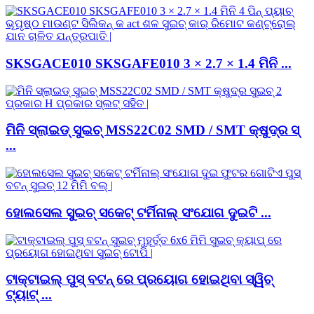
SKSGACE010 SKSGAFE010 3 × 2.7 × 1.4 ମିନି ...
ମିନି ସ୍ଲାଇଡ୍ ସୁଇଚ୍ MSS22C02 SMD / SMT କ୍ଷୁଦ୍ର ସ୍
...
ହୋଲସେଲ ସୁଇଚ୍ ସକେଟ୍ ଟର୍ମିନାଲ୍ ସଂଯୋଗ ଦୁଇଟି ...
ଟାକ୍ଟାଇଲ୍ ପୁସ୍ ବଟନ୍ ରେ ପ୍ରୟୋଗ ହୋଇଥିବା ସ୍ୱିଚ୍
ଟ୍ୟାଟ୍ ...