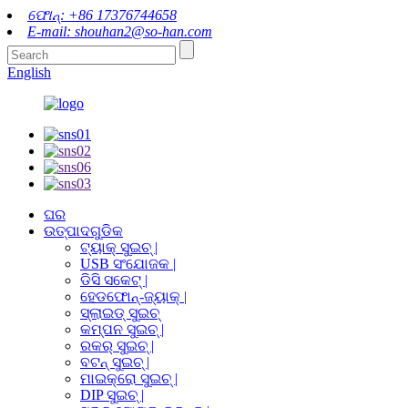
ଫୋନ୍: +86 17376744658
E-mail: shouhan2@so-han.com
English
ଘର
ଉତ୍ପାଦଗୁଡିକ
ଟ୍ୟାକ୍ ସୁଇଚ୍ |
USB ସଂଯୋଜକ |
ଡିସି ସକେଟ୍ |
ହେଡଫୋନ୍-ଜ୍ୟାକ୍ |
ସ୍ଲାଇଡ୍ ସୁଇଚ୍
କମ୍ପନ ସୁଇଚ୍ |
ରକର୍ ସୁଇଚ୍ |
ବଟନ୍ ସୁଇଚ୍ |
ମାଇକ୍ରୋ ସୁଇଚ୍ |
DIP ସୁଇଚ୍ |