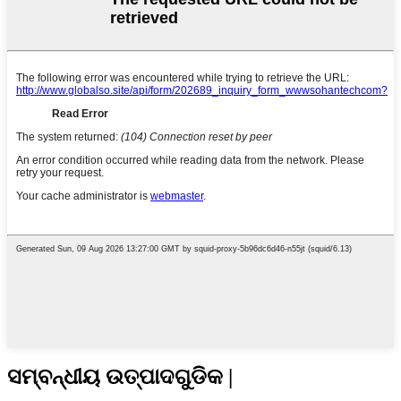
ସମ୍ବନ୍ଧୀୟ ଉତ୍ପାଦଗୁଡିକ |