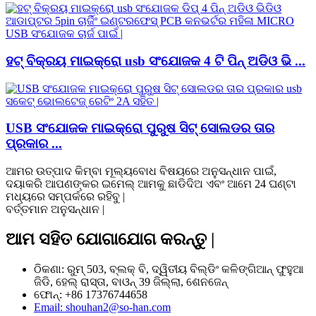
ହଟ୍ ବିକ୍ରୟ ମାଇକ୍ରୋ usb ସଂଯୋଜକ 4 ଟି ପିନ୍ ଅଡିଓ ଭି ...
USB ସଂଯୋଜକ ମାଇକ୍ରୋ ପୁରୁଷ ସିଟ୍ ସୋଲଡର ତାର
ପ୍ରକାର ...
ଆମର ଉତ୍ପାଦ କିମ୍ବା ମୂଲ୍ୟବୋଧ ବିଷୟରେ ଅନୁସନ୍ଧାନ ପାଇଁ,
ଦୟାକରି ଆପଣଙ୍କର ଇମେଲ୍ ଆମକୁ ଛାଡିଦିଅ ଏବଂ ଆମେ 24 ଘଣ୍ଟା
ମଧ୍ୟରେ ସମ୍ପର୍କରେ ରହିବୁ |
ବର୍ତ୍ତମାନ ଅନୁସନ୍ଧାନ |
ଆମ ସହିତ ଯୋଗାଯୋଗ କରନ୍ତୁ |
ଠିକଣା: ରୁମ୍ 503, ବ୍ଲକ୍ ବି, ଦ୍ୱିତୀୟ ବିଲ୍ଡିଂ କଳିଙ୍ଗିଆନ୍ ଫୁହୁଆ
ଜିଡି, ହେଲ୍ ରାସ୍ତା, ବାଓନ୍ 39 ଜିଲ୍ଲା, ଶେନଜେନ୍
ଫୋନ୍: +86 17376744658
Email: shouhan2@so-han.com