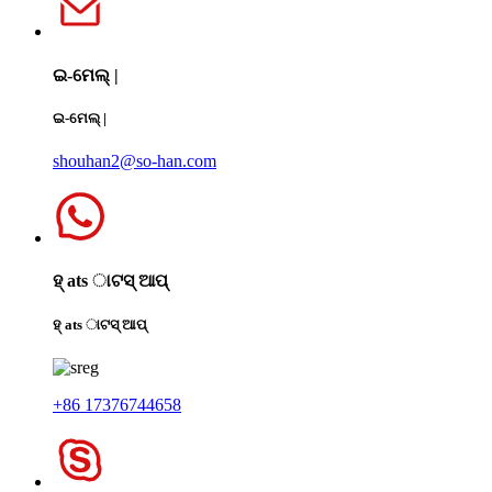
ଇ-ମେଲ୍ |
ଇ-ମେଲ୍ |
shouhan2@so-han.com
ହ୍ ats ାଟସ୍ ଆପ୍
ହ୍ ats ାଟସ୍ ଆପ୍
+86 17376744658