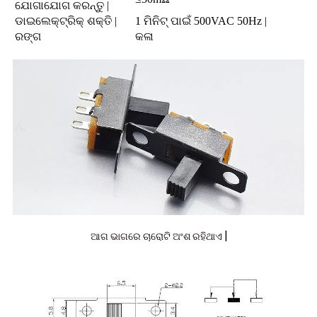
ଯୋଗାଯୋଗ କରନ୍ତୁ |
ଡାଇଲେକ୍ଟ୍ରିକ୍ ଶକ୍ତି |
1 ମିନିଟ୍ ପାଇଁ 500VAC 50Hz |
ରଙ୍ଗ
କଳା
ଆଗ ଭାଗରେ ଚାରୋଟି ଅଂଶ ରହିଥାଏ |