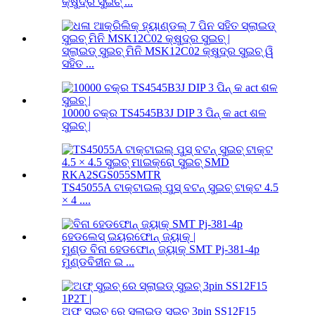
କ୍ଷୁଦ୍ର ସୁଇଚ୍ ...
ସ୍ଲାଇଡ୍ ସୁଇଚ୍ ମିନି MSK12C02 କ୍ଷୁଦ୍ର ସୁଇଚ୍ ୱି
ସହିତ ...
10000 ଚକ୍ର TS4545B3J DIP 3 ପିନ୍ କ act ଶଳ
ସୁଇଚ୍ |
TS45055A ଟାକ୍ଟାଇଲ୍ ପୁସ୍ ବଟନ୍ ସୁଇଚ୍ ଟାକ୍ଟ 4.5
× 4 ....
ମୁଣ୍ଡ ବିନା ହେଡଫୋନ୍ ଜ୍ୟାକ୍ SMT Pj-381-4p
ମୁଣ୍ଡବିହୀନ ଇ ...
ଅଫ୍ ସୁଇଚ୍ ରେ ସ୍ଲାଇଡ୍ ସୁଇଚ୍ 3pin SS12F15