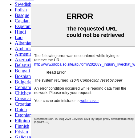
Swedish
Polish
Basque
Catalan
Esperanto
Hindi
Lao
Albanian
Amharic
Armenian
Azerbaijani
Belarusian
Bengali
Bosnian
Bulgarian
Cebuano
Chichewa
Corsican
Croatian
Dutch
Estonian
Filipino
Finnish
Frisian
Galician