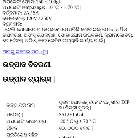
ଅପରେଟିଂ ଫୋର୍ସ: 250 ± 100gf
ଅପରେଟିଂ temp.range: -10 ℃ ~ + 70 ℃ |
ବର୍ତ୍ତମାନ: 2A / 5A
ଭୋଲଟେଜ୍: 120V / 250V
ବ୍ୟବହାର:
- ଟେଲି ଯୋଗାଯୋଗ ଉପକରଣ ଯେପରିକି ମୋବାଇଲ୍ ଫୋନ୍, ଅଡିଓ
ଉପକରଣ, ଅଫିସ୍ ଉପକରଣ, ଯୋଗାଯୋଗ ଉପକରଣ, କ୍ୟାମକୋଡର୍,
ପୋର୍ଟେବଲ୍ ଅଡିଓ, କାର୍ ରେଡିଓ ଇତ୍ୟାଦି କାର୍ଯ୍ୟ ପାଇଁ |
ଆମକୁ ଇମେଲ୍ ପଠାନ୍ତୁ |
ଉତ୍ପାଦ ବିବରଣୀ
ଉତ୍ପାଦ ଟ୍ୟାଗ୍ସ |
ଦୁଇଟି ପୋଜିସନ୍ ତିନୋଟି ପିନ୍ ସହିତ DIP
ଉତ୍ପାଦର ନାମ
90 ଡିଗ୍ରୀ ସୁଇଚ୍ |
ମଡେଲ୍ |
SS12F15G4
ଅପରେଟିଂ ତାପମାତ୍ରା |
-20 ° C ରୁ + 70 ° C
ଜୀବନ
୧୦, ୦୦୦ ଚକ୍ର |
ପ୍ରତିରୋଧ ସହିତ
≤50mΩ