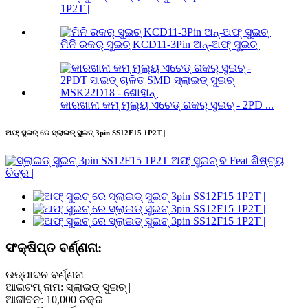
1P2T |
ମିନି ରକର୍ ସୁଇଚ୍ KCD11-3Pin ଅନ୍-ଅଫ୍ ସୁଇଚ୍ |
କାରଖାନା କମ୍ ମୂଲ୍ୟ ଏଚେଡ୍ ରକର୍ ସୁଇଚ୍ - 2PD ...
ଅଫ୍ ସୁଇଚ୍ ରେ ସ୍ଲାଇଡ୍ ସୁଇଚ୍ 3pin SS12F15 1P2T |
ସଂକ୍ଷିପ୍ତ ବର୍ଣ୍ଣନା:
ଉତ୍ପାଦନ ବର୍ଣ୍ଣନା
ଆଇଟମ୍ ନାମ: ସ୍ଲାଇଡ୍ ସୁଇଚ୍ |
ଆଜୀବନ: 10,000 ଚକ୍ର |