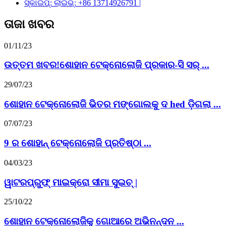
ସ୍କାଇପ୍: ଲାଇଭ୍: +86 13714926791 |
ତାଜା ଖବର
01/11/23
ଉତ୍ତମ ଖବର!ଶୋହାନ ଟେକ୍ନୋଲୋଜି ପ୍ରକାର-ସି ସର୍ ...
29/07/23
ଶୋହାନ ଟେକ୍ନୋଲୋଜି ଭିତର ମଙ୍ଗୋଲକୁ ଦ hed ଡ଼ିଗଲା ...
07/07/23
9 ର ଶୋହାନ୍ ଟେକ୍ନୋଲୋଜି ପ୍ରତିଷ୍ଠା ...
04/03/23
ୱାଟରପ୍ରୁଫ୍ ମାଇକ୍ରୋ ସୀମା ସୁଇଚ୍ |
25/10/22
ଶୋହାନ ଟେକ୍ନୋଲୋଜିକୁ ଗୋଆରେ ଅଭିନନ୍ଦନ ...