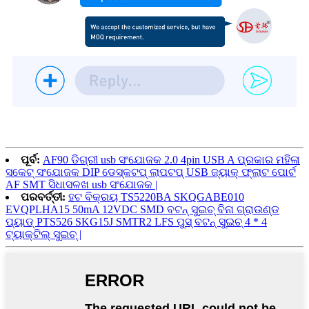
ପୂର୍ବ:
AF90 ଡିଗ୍ରୀ usb ସଂଯୋଜକ 2.0 4pin USB A ପ୍ରକାର ମହିଳା
ସକେଟ୍ ସଂଯୋଜକ DIP ଡେସ୍କଟପ୍ ଲାପଟପ୍ USB ଜ୍ୟାକ୍ ଫ୍ଲାଟ ପୋର୍ଟ
AF SMT ସିଧାସଳଖ usb ସଂଯୋଜକ |
ପରବର୍ତ୍ତୀ:
ହଟ ବିକ୍ରୟ TS5220BA SKQGABE010
EVQPLHA15 50mA 12VDC SMD ବଟନ୍ ସୁଇଚ୍ ବିନା ଗ୍ରାଉଣ୍ଡ
ପ୍ୟାଡ୍ PTS526 SKG15J SMTR2 LFS ପୁସ୍ ବଟନ୍ ସୁଇଚ୍ 4 * 4
ଟ୍ୟାକ୍ଟିଲ୍ ସୁଇଚ୍ |