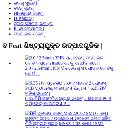
ରକର୍ ସୁଇଚ୍ |
ବଟନ୍ ସୁଇଚ୍ |
ମାଇକ୍ରୋ ସୁଇଚ୍ |
DIP ସୁଇଚ୍ |
ସୁଇଚ୍ ଟୋଗଲ୍ କରନ୍ତୁ |
RJ45 ସଂଯୋଜକ |
ସଂଯୋଜକ ସକେଟ୍ |
ବ Feat ଶିଷ୍ଟ୍ୟଯୁକ୍ତ ଉତ୍ପାଦଗୁଡିକ |
2.0 / 2.54mm 3PIN ପିନ୍ ହେଡର୍ ସଂଯୋଜକ ବୋର୍ଡକୁ
ବୋର୍ଡ ...
6.35 ମିମି ଷ୍ଟେରିଓ ଜ୍ୟାକ୍ ସକେଟ୍ 2 ପୋଲସ୍ PCB
ପ୍ୟାନେଲ୍ ମାଉଣ୍ଟ 4 P ...
ମିନି ସ୍ଲାଇଡ୍ ସୁଇଚ୍ MSS22C02 SMD / SMT