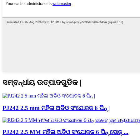
ସମ୍ବନ୍ଧୀୟ ଉତ୍ପାଦଗୁଡିକ |
PJ242 2.5 mm ମହିଳା ଅଡିଓ ସଂଯୋଜକ 6 ପିନ୍ |
PJ242 2.5 MM ମହିଳା ଅଡିଓ ସଂଯୋଜକ 6 ପିନ୍ ସୋକ୍ ...