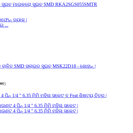
ଇ ...
େଟ୍ |