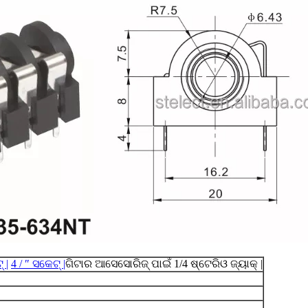
 |
4 / ″ ସକେଟ୍ |
ଗିଟାର ଆସେସୋରିଜ୍ ପାଇଁ 1/4 ଷ୍ଟେରିଓ ଜ୍ୟାକ୍ |