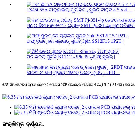
TS45055A ଟାକ୍ଟାଇଲ୍ ପୁସ୍ ବଟନ୍ ସୁଇଚ୍ ଟାକ୍ଟ 4.5 × 4 ....
ମୁଣ୍ଡ ବିନା ହେଡଫୋନ୍ ଜ୍ୟାକ୍ SMT Pj-381-4p ମୁଣ୍ଡବିହୀନ 
ଅଫ୍ ସୁଇଚ୍ ରେ ସ୍ଲାଇଡ୍ ସୁଇଚ୍ 3pin SS12F15 1P2T |
ମିନି ରକର୍ ସୁଇଚ୍ KCD11-3Pin ଅନ୍-ଅଫ୍ ସୁଇଚ୍ |
କାରଖାନା କମ୍ ମୂଲ୍ୟ ଏଚେଡ୍ ରକର୍ ସୁଇଚ୍ - 2PD ...
6.35 ମିମି ଷ୍ଟେରିଓ ଜ୍ୟାକ୍ ସକେଟ୍ 2 ପୋଲସ୍ PCB ପ୍ୟାନେଲ୍ ମାଉଣ୍ଟ 4 ପିନ୍ 1/4 ″ 6.35 ମିମି ମହିଳା ସକ
ସଂକ୍ଷିପ୍ତ ବର୍ଣ୍ଣନା: