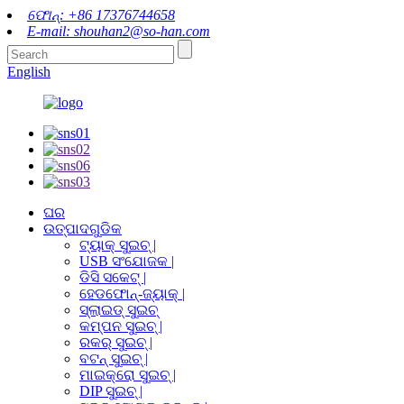
ଫୋନ୍: +86 17376744658
E-mail: shouhan2@so-han.com
English
ଘର
ଉତ୍ପାଦଗୁଡିକ
ଟ୍ୟାକ୍ ସୁଇଚ୍ |
USB ସଂଯୋଜକ |
ଡିସି ସକେଟ୍ |
ହେଡଫୋନ୍-ଜ୍ୟାକ୍ |
ସ୍ଲାଇଡ୍ ସୁଇଚ୍
କମ୍ପନ ସୁଇଚ୍ |
ରକର୍ ସୁଇଚ୍ |
ବଟନ୍ ସୁଇଚ୍ |
ମାଇକ୍ରୋ ସୁଇଚ୍ |
DIP ସୁଇଚ୍ |