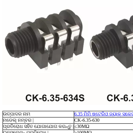
ଉତ୍ପାଦର ନାମ
6.35 ମିମି ଷ୍ଟେରିଓ ଜ୍ୟାକ୍ ସକେଟ୍
ମଡେଲ୍ ନମ୍ବର |
CK-6.35-630
ପ୍ରତିରୋଧ ସହିତ ଯୋଗାଯୋଗ କରନ୍ତୁ |
≤30MΩ
ଇନସୁଲେସନ୍ ପ୍ରତିରୋଧ |
≥100MΩ