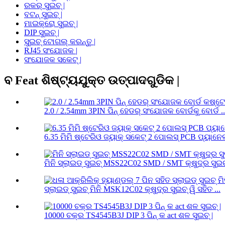
ରକର୍ ସୁଇଚ୍ |
ବଟନ୍ ସୁଇଚ୍ |
ମାଇକ୍ରୋ ସୁଇଚ୍ |
DIP ସୁଇଚ୍ |
ସୁଇଚ୍ ଟୋଗଲ୍ କରନ୍ତୁ |
RJ45 ସଂଯୋଜକ |
ସଂଯୋଜକ ସକେଟ୍ |
ବ Feat ଶିଷ୍ଟ୍ୟଯୁକ୍ତ ଉତ୍ପାଦଗୁଡିକ |
2.0 / 2.54mm 3PIN ପିନ୍ ହେଡର୍ ସଂଯୋଜକ ବୋର୍ଡକୁ ବୋର୍ଡ ..
6.35 ମିମି ଷ୍ଟେରିଓ ଜ୍ୟାକ୍ ସକେଟ୍ 2 ପୋଲସ୍ PCB ପ୍ୟାନେଲ୍
ମିନି ସ୍ଲାଇଡ୍ ସୁଇଚ୍ MSS22C02 SMD / SMT କ୍ଷୁଦ୍ର ସୁଇଚ୍
ସ୍ଲାଇଡ୍ ସୁଇଚ୍ ମିନି MSK12C02 କ୍ଷୁଦ୍ର ସୁଇଚ୍ ୱି ସହିତ ...
10000 ଚକ୍ର TS4545B3J DIP 3 ପିନ୍ କ act ଶଳ ସୁଇଚ୍ |