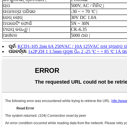
ଚାପ
500V, AC / ମିନିଟ୍ |
ତାପମାତ୍ରା ପରିସର
-30 ~ + 70 ℃ |
ରେଡ୍ ଲୋଡ୍
30V DC 1.0A
ଅପରେଟିଂ ଫୋର୍ସ
5N ~ 30N
ଟାଇପ୍ କରନ୍ତୁ |
CK-6.35
ଆଜୀବନ
5000 ଥର |
ପୂର୍ବ:
KCD1-105 2pin 6A 250VAC / 10A 125VAC ଧଳା ରାଉଣ୍ଡ ରକର
ପରବର୍ତ୍ତୀ:
1x2P ZH 1 1.5mm ପୁରୁଷ ପିନ୍ 2 -25 ℃ ~ + 85 ℃ 1A ସର