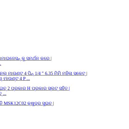
.
 ମାଉଣ୍ଟ 4 P ...
 ...