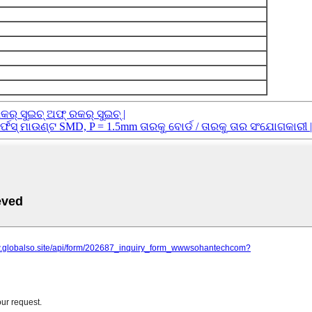
୍ ସୁଇଚ୍ ଅଫ୍ ରକର୍ ସୁଇଚ୍ |
୍ଫେସ୍ ମାଉଣ୍ଟ SMD, P = 1.5mm ତାରକୁ ବୋର୍ଡ / ତାରକୁ ତାର ସଂଯୋଗକାରୀ |