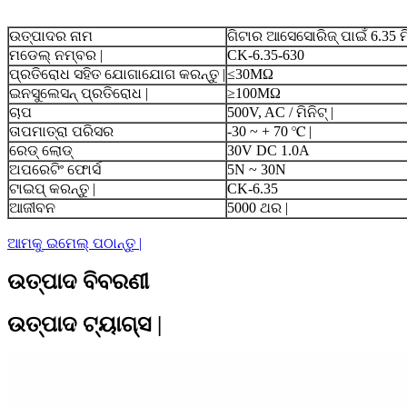
ଉତ୍ପାଦର ନାମ
ଗିଟାର ଆସେସୋରିଜ୍ ପାଇଁ 6.35 ମି
ମଡେଲ୍ ନମ୍ବର |
CK-6.35-630
ପ୍ରତିରୋଧ ସହିତ ଯୋଗାଯୋଗ କରନ୍ତୁ |
≤30MΩ
ଇନସୁଲେସନ୍ ପ୍ରତିରୋଧ |
≥100MΩ
ଚାପ
500V, AC / ମିନିଟ୍ |
ତାପମାତ୍ରା ପରିସର
-30 ~ + 70 ℃ |
ରେଡ୍ ଲୋଡ୍
30V DC 1.0A
ଅପରେଟିଂ ଫୋର୍ସ
5N ~ 30N
ଟାଇପ୍ କରନ୍ତୁ |
CK-6.35
ଆଜୀବନ
5000 ଥର |
ଆମକୁ ଇମେଲ୍ ପଠାନ୍ତୁ |
ଉତ୍ପାଦ ବିବରଣୀ
ଉତ୍ପାଦ ଟ୍ୟାଗ୍ସ |