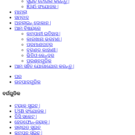
ସୁଇଚ୍ ଟୋଗଲ୍ କରନ୍ତୁ |
RJ45 ସଂଯୋଜକ |
ମାମଲା
ସମ୍ବାଦ
ଅନଲାଇନ୍ ଦୋକାନ |
ଆମ ବିଷୟରେ
କମ୍ପାନୀ ଇତିହାସ |
କାରଖାନା ଭ୍ରମଣ |
ପ୍ରମାଣପତ୍ର
ବ୍ରାଣ୍ଡ କାହାଣୀ |
ଭିଡିଓ କେନ୍ଦ୍ର
ପ୍ରଶ୍ନଗୁଡିକ
ଆମ ସହିତ ଯୋଗାଯୋଗ କରନ୍ତୁ |
ଘର
ଉତ୍ପାଦଗୁଡିକ
ବର୍ଗଗୁଡିକ
ଟ୍ୟାକ୍ ସୁଇଚ୍ |
USB ସଂଯୋଜକ |
ଡିସି ସକେଟ୍ |
ହେଡଫୋନ୍-ଜ୍ୟାକ୍ |
ସ୍ଲାଇଡ୍ ସୁଇଚ୍
କମ୍ପନ ସୁଇଚ୍ |